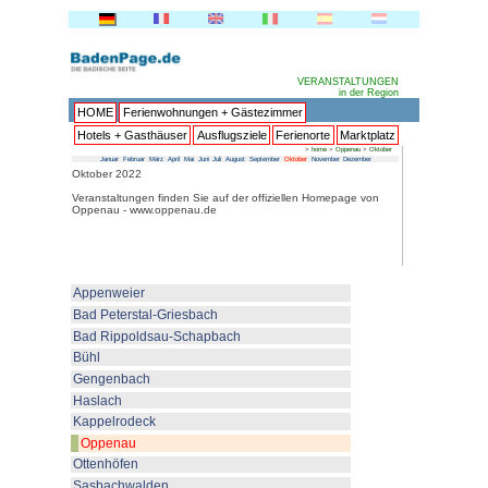
HOME
Ferienwohnungen + 
Hotels + Gasthäuser
Ausflu
Januar
Februar
März
April
Mai
Juni
Juli
Au
Oktober 2022
Veranstaltungen finden Sie auf 
Oppenau - www.oppenau.de