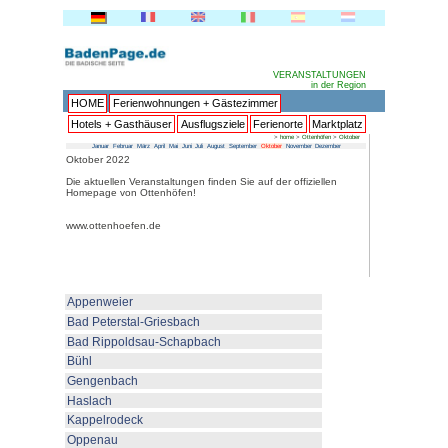
HOME
Ferienwohnungen + 
Hotels + Gasthäuser
Ausflu
Januar
Februar
März
April
Mai
Juni
Juli
Au
Oktober 2022
Die aktuellen Veranstaltungen fin
Homepage von Ottenhöfen!