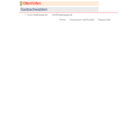
www.ottenhoefen.de
Appenweier
Bad Peterstal-Griesbach
Bad Rippoldsau-Schapbac
Bühl
Gengenbach
Haslach
Kappelrodeck