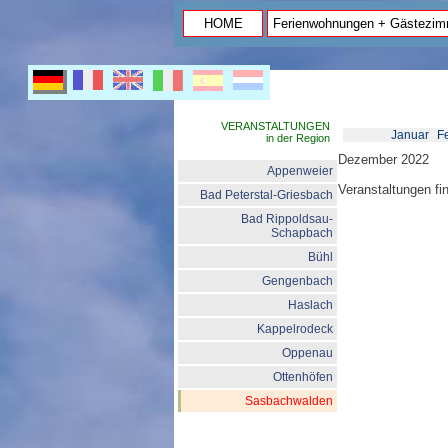
HOME
Ferienwohnungen + Gästezim
VERANSTALTUNGEN
Januar
F
in der Region
Dezember 2022
Appenweier
Veranstaltungen f
Bad Peterstal-Griesbach
Bad Rippoldsau-
Schapbach
Bühl
Gengenbach
Haslach
Kappelrodeck
Oppenau
Ottenhöfen
Sasbachwalden