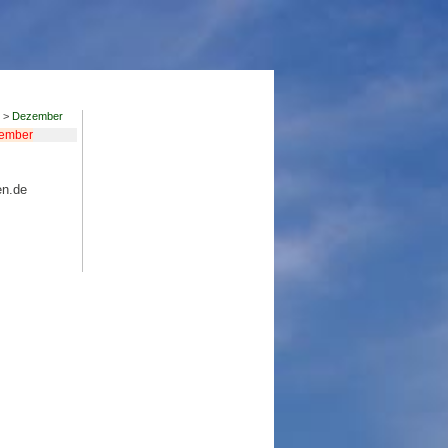
>
Dezember
ember
en.de