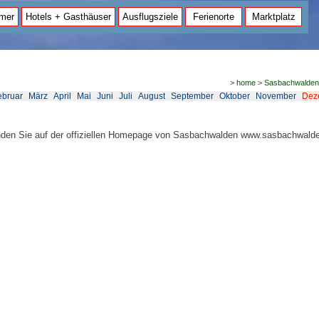
mer
Hotels + Gasthäuser
Ausflugsziele
Ferienorte
Marktplatz
>
home
>
Sasbachwalden
ebruar
März
April
Mai
Juni
Juli
August
September
Oktober
November
Dez
inden Sie auf der offiziellen Homepage von Sasbachwalden www.sasbachwald