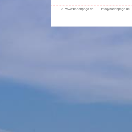
©
www.badenpage.de
info@badenpage.de