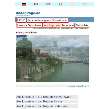
HOME
Ferienwohnungen + 
Hotels + Gasthäuser
Ausflu
>
home
>
Ausflugsziele
>
Ausflu
Bildergalerie Basel
Thumbnails