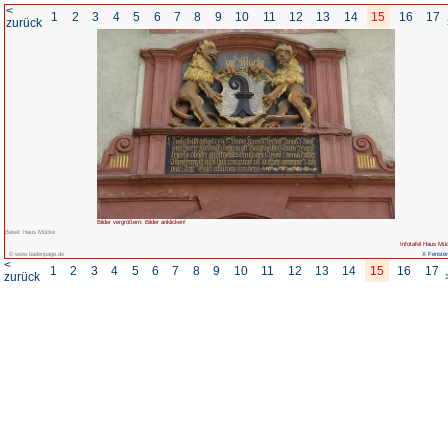
<
1
2
3
4
5
6
7
8
zurück