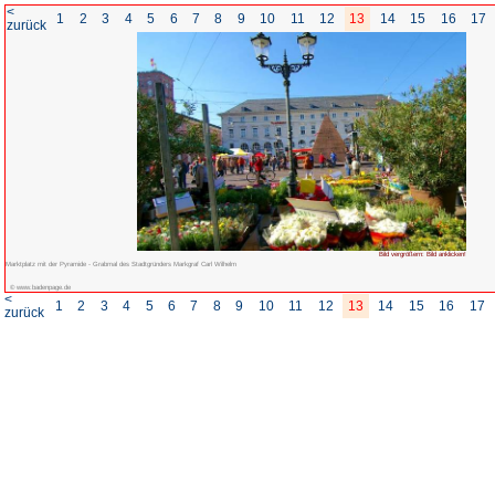
<
1
2
3
4
5
6
7
8
zurück