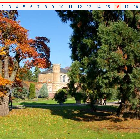
2
3
4
5
6
7
8
9
10
11
12
13
14
15
16
17
18