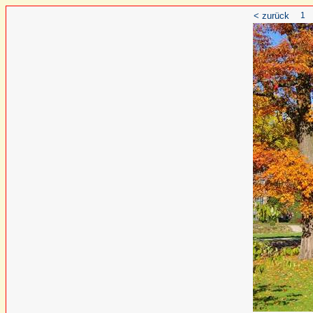
< zurück
1