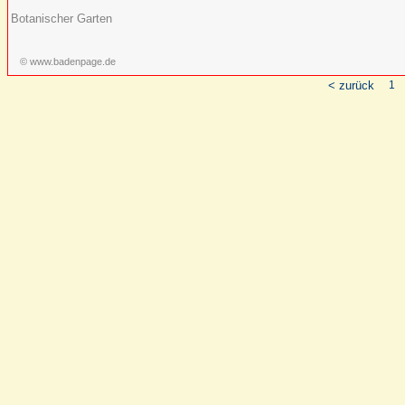
Botanischer Garten
© www.badenpage.de
< zurück
1