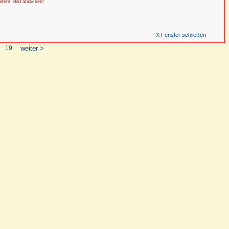
ößern: Bild anklicken!
X Fenster schließen
19
weiter >