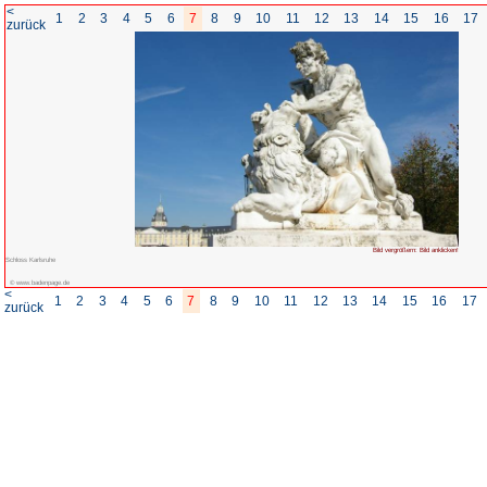
<
1
2
3
4
5
6
7
8
zurück