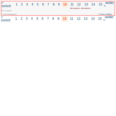
<
1
2
3
4
5
6
7
8
zurück
Dom zu Speyer
© www.badenpage.de
<
1
2
3
4
5
6
7
8
zurück