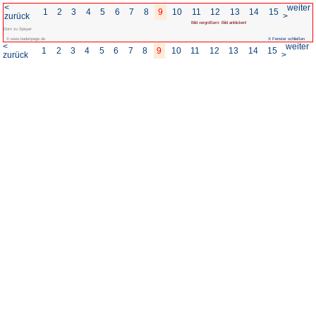
<
1
2
3
4
5
6
7
8
zurück
Dom zu Speyer
© www.badenpage.de
<
1
2
3
4
5
6
7
8
zurück