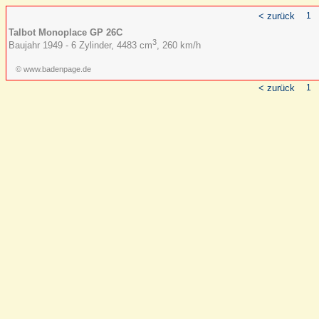
< zurück
1
Talbot Monoplace GP 26C
3
Baujahr 1949 - 6 Zylinder, 4483 cm
, 260 km/h
© www.badenpage.de
< zurück
1