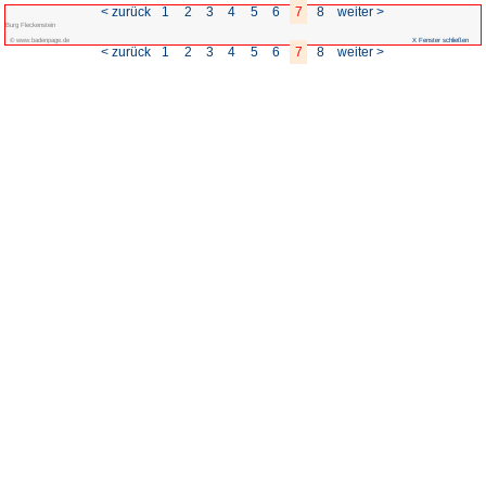
< zurück
1
2
3
Burg Fleckenstein
© www.badenpage.de
< zurück
1
2
3