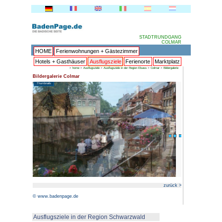
HOME
Ferienwohnungen + 
Hotels + Gasthäuser
Ausflu
>
home
>
Ausflugsziele
>
Au
Bildergalerie Colmar
Thumbnails