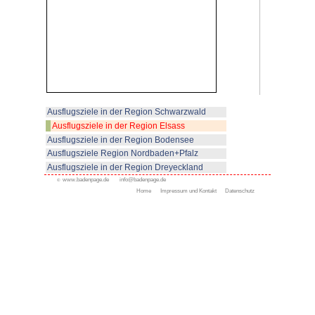
Täler.
Nach Passieren des Felsenwege
(965 m hoch) vorbei. Kurz dara
man den (kürzeren) Weg bergauf
(hier Einkehrmöglichkeit) nimmt 
Auberge Frankenthal und von do
Hohneck, dem dritthöchsten Be
schönem Rundblick).