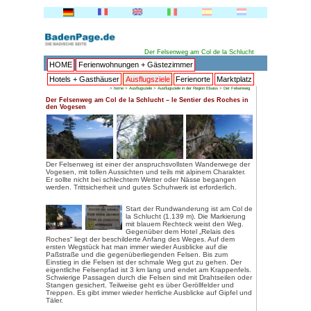
D
HOME
Ferienwohnungen + 
Hotels + Gasthäuser
Ausflu
>
home
>
Ausflugszie
Der Felsenweg am Col de la Schl
den Vogesen