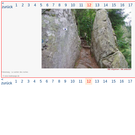
<
1
2
3
4
5
6
7
8
zurück