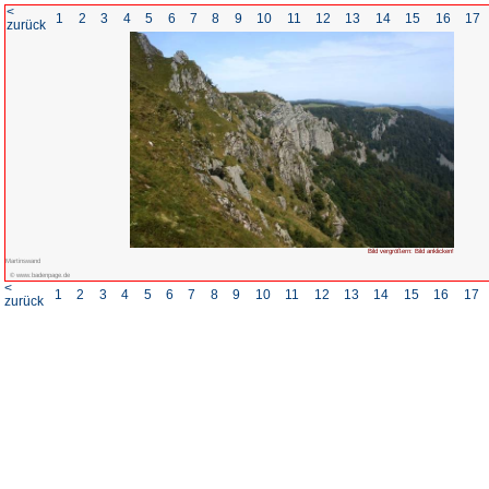
<
1
2
3
4
5
6
7
8
zurück