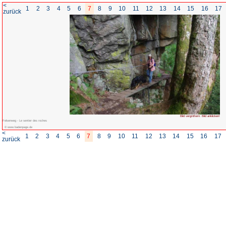
<
1
2
3
4
5
6
7
8
zurück