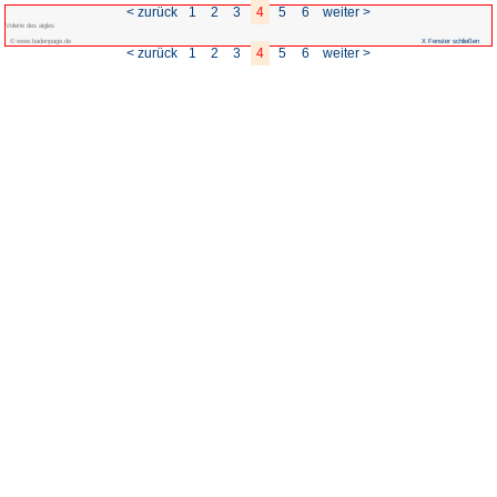
< zurück
1
2
Volerie des aigles
© www.badenpage.de
< zurück
1
2