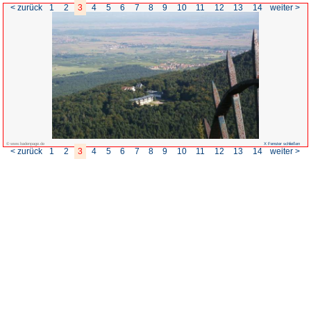
< zurück
1
2
3
4
5
6
7
© www.badenpage.de