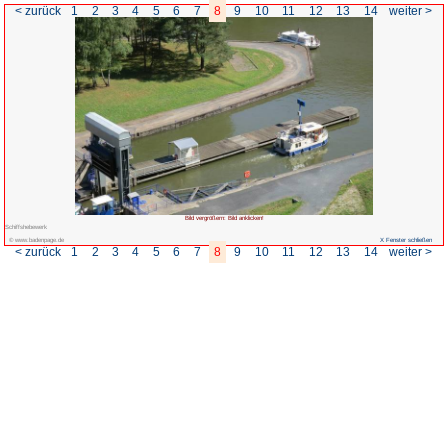
< zurück
1
2
3
4
5
6
7