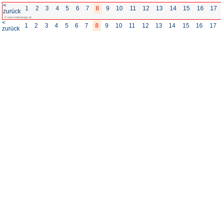
<
1
2
3
4
5
6
7
8
zurück
© www.badenpage.de
<
1
2
3
4
5
6
7
8
zurück