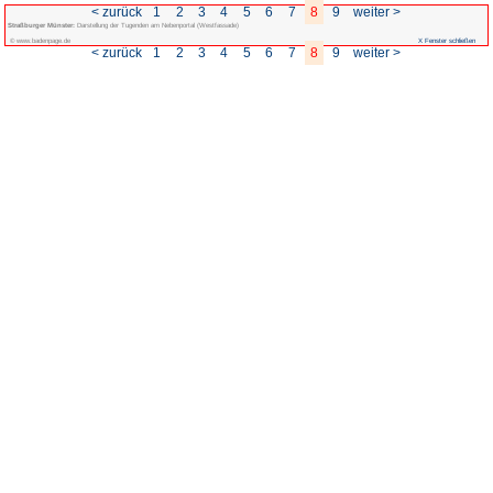
< zurück
1
2
3
4
Straßburger Münster:
Darstellung der Tugenden am Nebenportal (Westfassade
© www.badenpage.de
< zurück
1
2
3
4