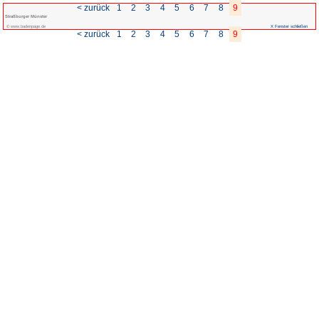
< zurück
1
2
3
Straßburger Münster
© www.badenpage.de
< zurück
1
2
3