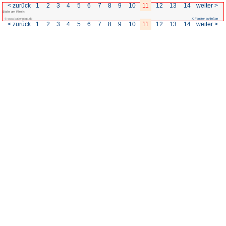
< zurück
1
2
3
4
5
6
7
Stein am Rhein
© www.badenpage.de
< zurück
1
2
3
4
5
6
7