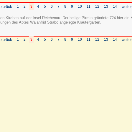
 zurück
1
2
3
4
5
6
7
8
9
10
11
12
13
14
weiter
nden Kirchen auf der Insel Reichenau. Der heilige Pirmin gründete 724 hier e
ngen des Abtes Walahfrid Strabo angelegte Kräutergarten.
 zurück
1
2
3
4
5
6
7
8
9
10
11
12
13
14
weiter