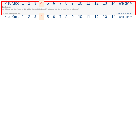
< zurück
1
2
3
4
5
6
7
Reichenau
Die Stiftskirche St. Peter und Paul im Ortsteil Niederzell (im Innern 900 Jahre al
© www.badenpage.de
< zurück
1
2
3
4
5
6
7