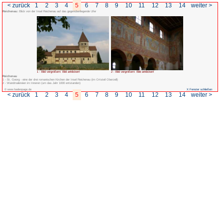
< zurück
1
2
3
4
5
6
7
Reichenau:
Blick von der Insel Reichenau auf das gegenüberliegende Ufer
1 - Bild vergrößern: Bild anklicken!
Reichenau
1 - St. Georg - eine der drei romanischen Kirchen der Insel Reichenau (im Ortsteil
2 - Wandmalereien im Inneren (um das Jahr 1000 entstanden)
© www.badenpage.de
< zurück
1
2
3
4
5
6
7