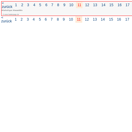
<
1
2
3
4
5
6
7
8
zurück
Allerheiligen Wasserfälle
© www.badenpage.de
<
1
2
3
4
5
6
7
8
zurück