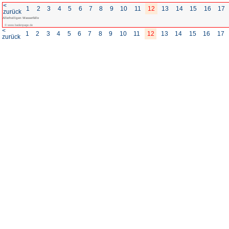
<
1
2
3
4
5
6
7
8
zurück
Allerheiligen Wasserfälle
© www.badenpage.de
<
1
2
3
4
5
6
7
8
zurück