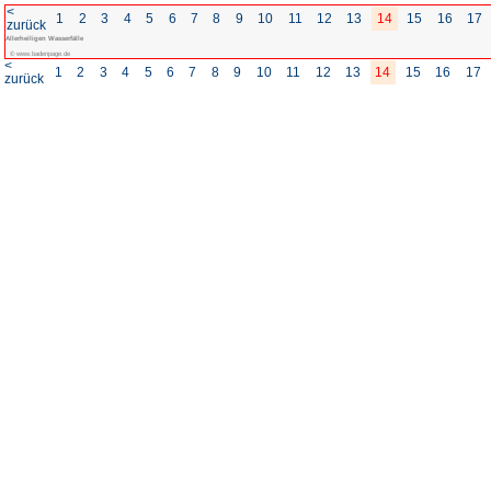
<
1
2
3
4
5
6
7
8
zurück
Allerheiligen Wasserfälle
© www.badenpage.de
<
1
2
3
4
5
6
7
8
zurück