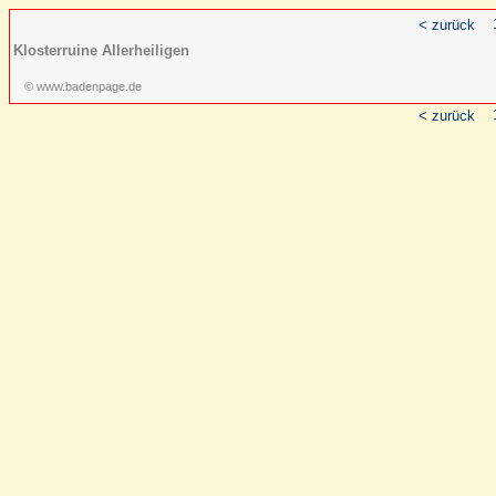
< zurück
Klosterruine Allerheiligen
© www.badenpage.de
< zurück