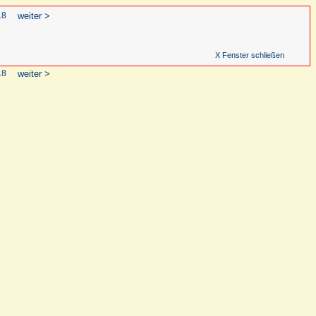
18
weiter >
X Fenster schließen
18
weiter >