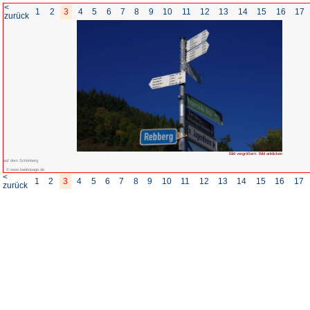
<
1
2
3
4
5
6
7
8
zurück