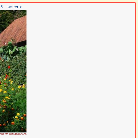
18
weiter >
rößern: Bild anklicken