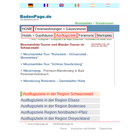
HOME
Ferienwohnungen + 
Hotels + Gasthäuser
Ausflu
>
home
>
Ausflugsziele
>
Ausflugsziele in de
Mountainbike-Touren und Wande
Schwarzwald
> Mountainbike-Tour "Ruhestein 
Mummelsee"
> Mountainbike-Tour "Schloss S