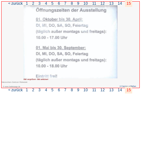
< zurück
1
2
3
4
5
6
7