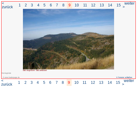
<
1
2
3
4
5
6
7
8
zurück