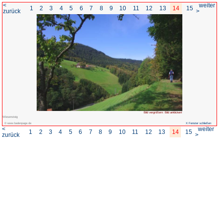
<
1
2
3
4
5
6
7
8
zurück