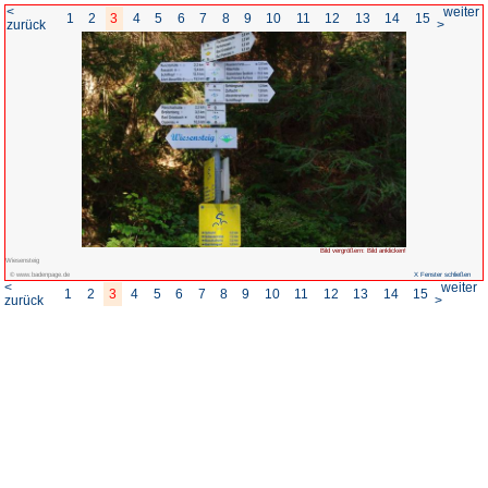
<
1
2
3
4
5
6
7
8
zurück