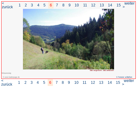
<
1
2
3
4
5
6
7
8
zurück