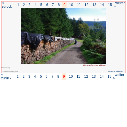
<
1
2
3
4
5
6
7
8
zurück