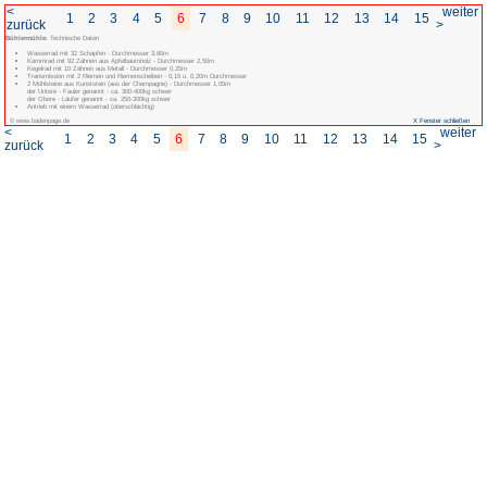
<
1
2
3
4
5
6
7
8
zurück
Bühlermühle:
Technische Daten
Wasserrad mit 32 Schapfen - Durchmesser 3,60m
Kammrad mit 92 Zähnen aus Apfelbaumholz - Durchmesser 2,50m
Kegelrad mit 10 Zähnen aus Metall - Durchmesser 0,25m
Transmission mit 2 Riemen und Riemenscheiben - 0,15 u. 0,20m Durchm
2 Mühlsteine aus Kunststein (aus der Champagne) - Durchmesser 1,05m
der Untere - Fauler genannt - ca. 300-400kg schwer
der Obere - Läufer genannt - ca. 250-300kg schwer
Antrieb mit einem Wasserrad (oberschlächtig)
© www.badenpage.de
<
1
2
3
4
5
6
7
8
zurück