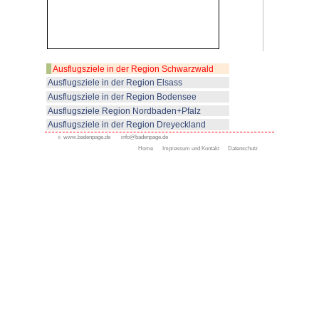
strengen Vaters, dem Mummelse
An Wochenenden sind die Parkp
es ist entsprechend viel los a
See. Ruhiger wird es beim Aufs
wiedereröffneten Hornisgrindetu
Einkehrmöglichkeiten im Bergho
2008 abgebrannt - neu aufgeba
eröffnet).
Nebenan Verkauf von Schwarzwä
.
Bilderschau: Bild anklicken!