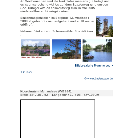
Bilderschau: Bild anklicken!
D
er sagenumwobene Mummelsee 
Schwarzwaldhochstraße zwische
direkt am Fuße der 1164 m hohe
Metern Umfang ist der Mummelse
tiefste und mit 1036 m Höhenla
Karseen im Schwarzwald.
Eine alte Sage er
Zwerge sowie ei
haben. In Vollmo
Deckerhof nach
dort mit den Be
verrichten, zu s
Noch heute komm
zu Besuch. Natürl