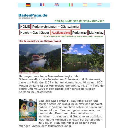
DER
HOME
Ferienwohnungen + 
Hotels + Gasthäuser
Ausflu
>
home
>
Ausflugsziele
Der Mummelsee im Schwarzwald