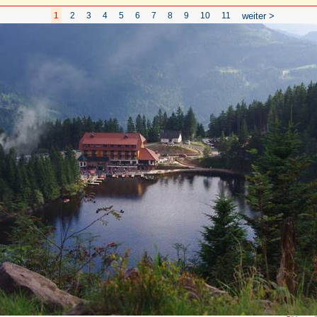
1
2
3
4
5
6
7
8
9
10
11
weiter >