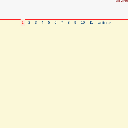
Bild vergr
1
2
3
4
5
6
7
8
9
10
11
weiter >