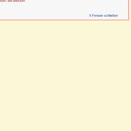
ößern: Bild anklicken!
X Fenster schließen