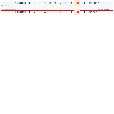
< zurück
1
2
3
4
5
Mummelsee
© www.badenpage.de
< zurück
1
2
3
4
5