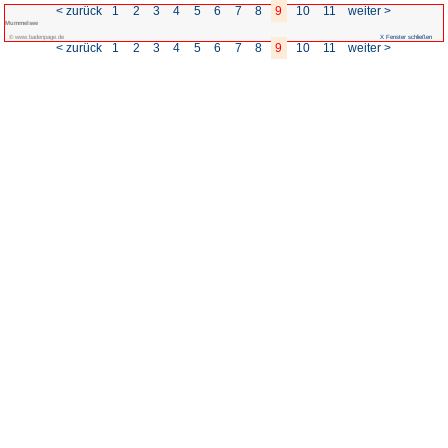
< zurück
1
2
3
4
5
Mummelsee
© www.badenpage.de
< zurück
1
2
3
4
5