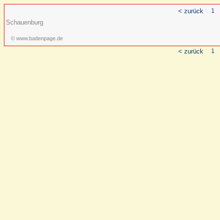
< zurück
1
Schauenburg
© www.badenpage.de
< zurück
1