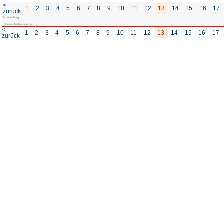
<
1
2
3
4
5
6
7
8
zurück
Schauenburg
© www.badenpage.de
<
1
2
3
4
5
6
7
8
zurück