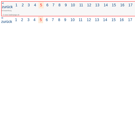
<
1
2
3
4
5
6
7
8
zurück
Schauenburg
© www.badenpage.de
<
1
2
3
4
5
6
7
8
zurück