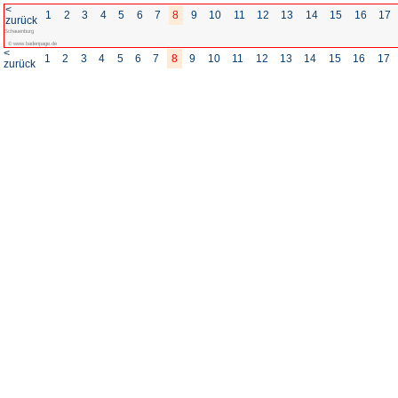
<
1
2
3
4
5
6
7
8
zurück
Schauenburg
© www.badenpage.de
<
1
2
3
4
5
6
7
8
zurück