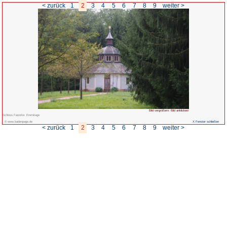
< zurück
1
2
3
4